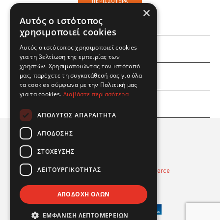
ΠΕΡΙΣΣΌΤΕΡΑ
×
Αυτός ο ιστότοπος
χρησιμοποιεί cookies
Αυτός ο ιστότοπος χρησιμοποιεί cookies
ΕΜΕΙΣ
για τη βελτίωση της εμπειρίας των
χρηστών. Χρησιμοποιώντας τον ιστότοπό
ΕΣΕΙΣ
μας, παρέχετε τη συγκατάθεσή σας για όλα
τα cookies σύμφωνα με την Πολιτική μας
για τα cookies.
Διαβάστε περισσότερα
ΠΛΗΡΟΦΟΡΙΕΣ
ΑΠΟΛΎΤΩΣ ΑΠΑΡΑΊΤΗΤΑ
ΑΠΌΔΟΣΗΣ
ΣΤΌΧΕΥΣΗΣ
ΛΕΙΤΟΥΡΓΙΚΌΤΗΤΑΣ
Powered by
Radicode
-
nopCommerce
© 2026 Real Fun Toys
ΑΠΟΔΟΧΉ ΌΛΩΝ
ΕΜΦΆΝΙΣΗ ΛΕΠΤΟΜΕΡΕΙΏΝ