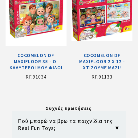
COCOMELON DF
COCOMELON DF
MAXIFLOOR 35 - ΟΙ
MAXIFLOOR 2 X 12 -
ΚΑΛΥΤΕΡΟΙ ΜΟΥ ΦΙΛΟΙ
ΧΤΙΖΟΥΜΕ ΜΑΖΙ!
RF.91034
RF.91133
Συχνές Ερωτήσεις
Πού μπορώ να βρω τα παιχνίδια της
Real Fun Toys;
▼