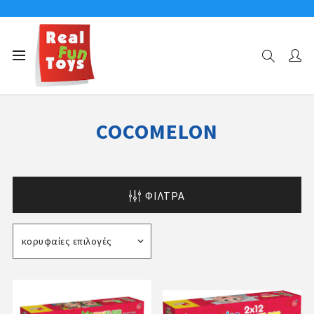
Αρχική σελίδα
ΧΑΡΑΚΤΗΡΕΣ
COCOMELON
COCOMELON
ΦΊΛΤΡΑ