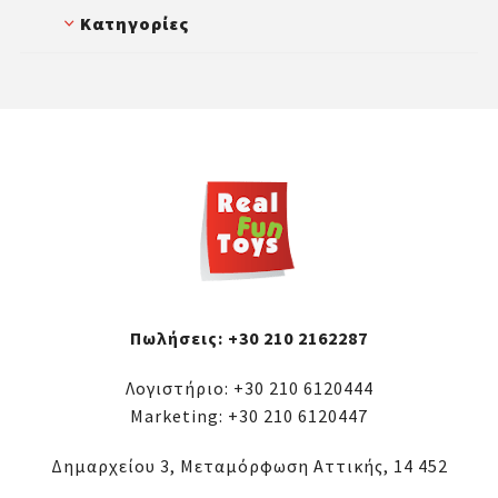
περιπέτειες στην αυλή ή το πάρκο.
είδη τέχνης,
προτζέκτορες ζωγραφικής
Κατηγορίες
Συνδυάζουν ψυχαγωγία και τεχνολογία,
και δημιουργικά kits. Επιπλέον,
κάνοντας το παιχνίδι ακόμα πιο
διαθέτουμε θεματικά εργαστήρια που
συναρπαστικό!
επιτρέπουν στα παιδιά να
πειραματιστούν με χρώματα, σχήματα
και νέες τεχνικές, ενισχύοντας τη
δημιουργική έκφραση.
Πωλήσεις:
+30 210 2162287
Λογιστήριο:
+30 210 6120444
Marketing:
+30 210 6120447
Δημαρχείου 3, Μεταμόρφωση Αττικής, 14 452