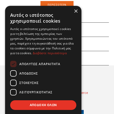
ΠΕΡΙΣΣΌΤΕΡΑ
×
Αυτός ο ιστότοπος
χρησιμοποιεί cookies
ΕΜΕΙΣ
Αυτός ο ιστότοπος χρησιμοποιεί cookies
για τη βελτίωση της εμπειρίας των
χρηστών. Χρησιμοποιώντας τον ιστότοπό
ΕΣΕΙΣ
μας, παρέχετε τη συγκατάθεσή σας για όλα
τα cookies σύμφωνα με την Πολιτική μας
για τα cookies.
Διαβάστε περισσότερα
ΠΛΗΡΟΦΟΡΙΕΣ
ΑΠΟΛΎΤΩΣ ΑΠΑΡΑΊΤΗΤΑ
ΑΠΌΔΟΣΗΣ
ΣΤΌΧΕΥΣΗΣ
ΛΕΙΤΟΥΡΓΙΚΌΤΗΤΑΣ
Powered by
Radicode
-
nopCommerce
© 2026 Real Fun Toys
ΑΠΟΔΟΧΉ ΌΛΩΝ