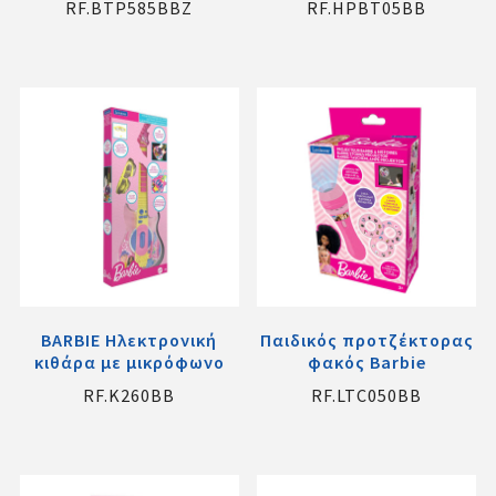
RF.BTP585BBZ
RF.HPBT05BB
BARBIE Ηλεκτρονική
Παιδικός προτζέκτορας
κιθάρα με μικρόφωνο
φακός Barbie
RF.K260BB
RF.LTC050BB