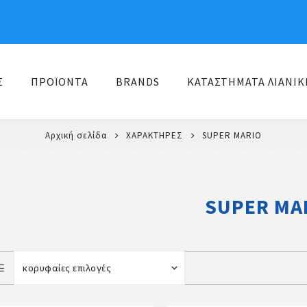
Σ
ΠΡΟΪΟΝΤΑ
BRANDS
ΚΑΤΑΣΤΉΜΑΤΑ ΛΙΑΝΙΚ
Αρχική σελίδα
ΧΑΡΑΚΤΗΡΕΣ
SUPER MARIO
δια για μωρά 0 έως
Εκπαιδευτικά Παιχνίδια
Εκπαιδευτικά Παιχνίδια
Παιδικά Επιτραπέζια
Παιδικά Tablet
Χειροτεχνία
Μουσικά Παιχνίδια
GABBY'S DOLLHOUSE
HARIBO
Hello Kitty
Μοντεσσόρι
Παιχνίδια
Τύμπανα
Εργαστήρια &
Εκπαιδευτικά Laptop -
Παιχνίδια Ζωγραφικής
δια για παιδιά 1
Επιστημονικά Παιχνίδια
Προσχολικά
Οικογενειακά
Computers
Μουσικά Παιχνίδια
BIE
FROZEN
Παιδικά Βιβλία
Paw Patrol
ετών
Εκπαιδευτικά Παιχνίδια
Επιτραπέζια Παιχνίδια
Μικρόφωνα - Καραόκε
Επιτραπέζια Παιχνίδια
Παιδικά Walkie Talkies
Δραστηριοτήτων
SUPER MA
δια για παιδιά 2
Εκπαιδευτικά Παιχνίδια
Παιδικά Puzzle
Μουσικά Παιχνίδια
Ηλεκτρονικά Παιδικά
Παιδικες Κονσόλες
Σακίδια Ζωγραφικής
ετών
με Γράμματα και
Ντραμς
NIE MOUSE
CAROTINA BABY
SLUMI SCIE
Παιχνίδια & Gadgets
Αριθμούς
Παιδικά Ηχεία και
Προτζέκτορες
δια για παιδιά 3
Μουσικά Παιχνίδια
Παιχνίδια Κατασκευών -
Ακουστικά
Ζωγραφικής
ετών
Εκπαιδευτικά Παιχνίδια
Κιθάρες
Δημιουργίας
Γνώσεων
Επιτραπέζια Παιδικά
Παιχνίδια Ομορφιάς
δια για παιδιά 5
Μουσικά Παιχνίδια
Μουσικά Παιχνίδια
Φωτιστικά
ετών
Αρμόνια