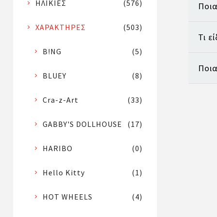
ΗΛΙΚΙΕΣ
(576)
Ποια
Τα π
τη G
τον 
ώρες
ΧΑΡΑΚΤΗΡΕΣ
(503)
επικ
Τι ε
Για 
δεξι
προβ
B!NG
(5)
προκ
Ποια
Για 
σχεδ
BLUEY
(8)
επιλ
τη σ
Τα π
Cra-z-Art
(33)
αυλή
μας 
Επιπ
GABBY'S DOLLHOUSE
(17)
σχήμ
HARIBO
(0)
Hello Kitty
(1)
HOT WHEELS
(4)