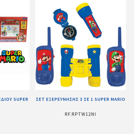
ΕΔΙΟΥ SUPER
ΣΕΤ ΕΞΕΡΕΥΝΗΣΗΣ 3 ΣΕ 1 SUPER MARIO
RF.RPTW12NI