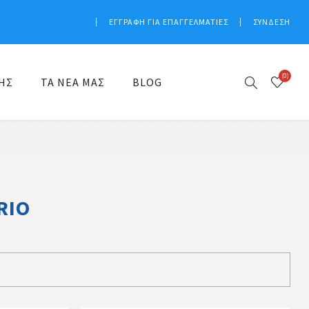
ΕΓΓΡΑΦΉ ΓΙΑ ΕΠΑΓΓΕΛΜΑΤΊΕΣ
ΣΎΝΔΕΣΗ
(0)
ΉΣ
ΤΑ ΝΈΑ ΜΑΣ
BLOG
Lilo και Stitch
SPIDERMAN
RIO
NCE