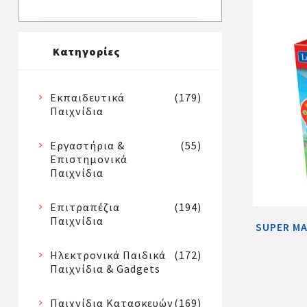
Παιχνί
έως 17
Παιχνί
Κατηγορίες
Εκπαιδευτικά
(179)
Παιχνίδια
Εργαστήρια &
(55)
Επιστημονικά
Παιχνίδια
Επιτραπέζια
(194)
Παιχνίδια
SUPER MA
Ηλεκτρονικά Παιδικά
(172)
Παιχνίδια & Gadgets
Παιχνίδια Κατασκευών
(169)