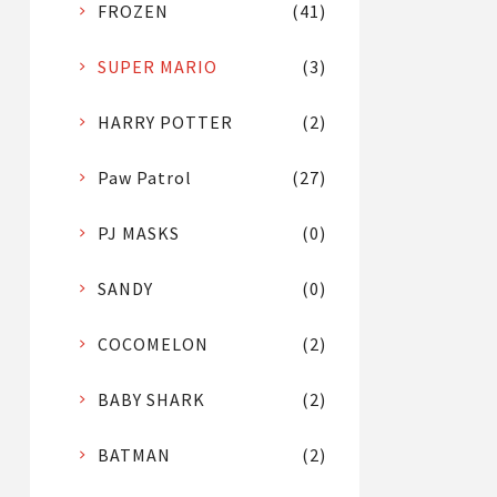
FROZEN
(41)
SUPER MARIO
(3)
HARRY POTTER
(2)
Paw Patrol
(27)
PJ MASKS
(0)
SANDY
(0)
COCOMELON
(2)
BABY SHARK
(2)
BATMAN
(2)