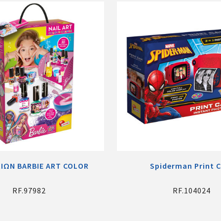
ΧΙΩΝ BARBIE ART COLOR
Spiderman Print 
RF.97982
RF.104024