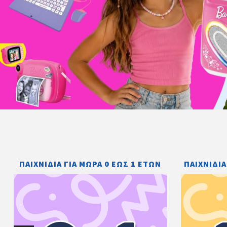
Παιχνί
έως 17
Παιχνί
ΠΑΙΧΝΊΔΙΑ ΓΙΑ ΜΩΡΆ 0 ΈΩΣ 1 ΕΤΏΝ
ΠΑΙΧΝΊΔΙΑ