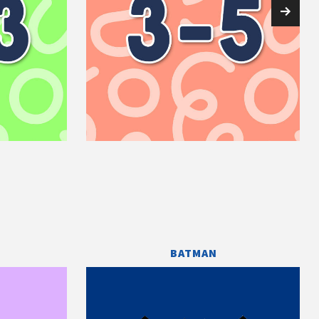
BATMAN