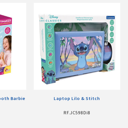
ooth Barbie
Laptop Lilo & Stitch
RF.JC598Di8