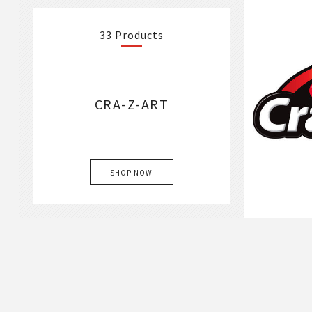
33 Products
CRA-Z-ART
SHOP NOW