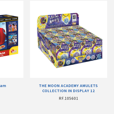
Cam
THE MOON ACADEMY AMULETS
COLLECTION IN DISPLAY 12
RF.105601