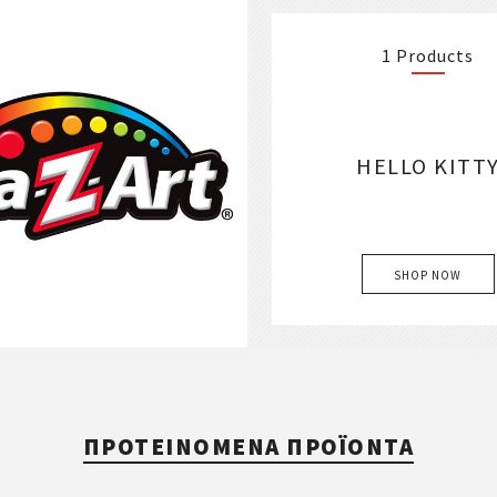
1 Products
HELLO KITT
SHOP NOW
ΠΡΟΤΕΙΝΌΜΕΝΑ ΠΡΟΪΌΝΤΑ