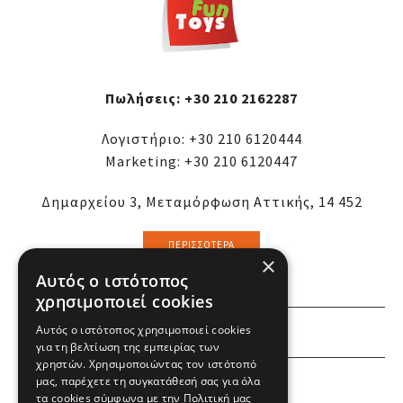
Πωλήσεις:
+30 210 2162287
Λογιστήριο:
+30 210 6120444
Marketing:
+30 210 6120447
Δημαρχείου 3, Μεταμόρφωση Αττικής, 14 452
ΠΕΡΙΣΣΌΤΕΡΑ
×
Αυτός ο ιστότοπος
χρησιμοποιεί cookies
ΕΜΕΙΣ
Αυτός ο ιστότοπος χρησιμοποιεί cookies
για τη βελτίωση της εμπειρίας των
χρηστών. Χρησιμοποιώντας τον ιστότοπό
ΕΣΕΙΣ
μας, παρέχετε τη συγκατάθεσή σας για όλα
τα cookies σύμφωνα με την Πολιτική μας