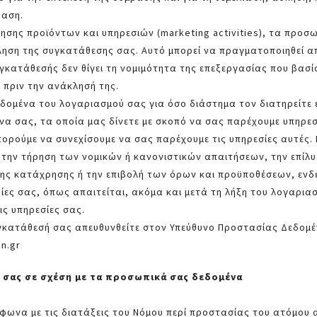
βαση.
ησης προϊόντων και υπηρεσιών (marketing activities), τα προσ
ληση της συγκατάθεσης σας. Αυτό μπορεί να πραγματοποιηθεί 
υγκατάθεσής δεν θίγει τη νομιμότητα της επεξεργασίας που βασ
 πριν την ανάκλησή της.
δομένα του λογαριασμού σας για όσο διάστημα τον διατηρείτε εσ
να σας, τα οποία μας δίνετε με σκοπό να σας παρέχουμε υπηρεσ
πορούμε να συνεχίσουμε να σας παρέχουμε τις υπηρεσίες αυτές. 
α την τήρηση των νομικών ή κανονιστικών απαιτήσεων, την επίλ
ης κατάχρησης ή την επιβολή των όρων και προϋποθέσεων, ενδ
ίες σας, όπως απαιτείται, ακόμα και μετά τη λήξη του λογαριασ
ις υπηρεσίες σας.
γκατάθεσή σας απευθυνθείτε στον Υπεύθυνο Προστασίας Δεδομέ
un.gr
α σας σε σχέση με τα προσωπικά σας δεδομένα
μφωνα με τις διατάξεις του Νόμου περί προστασίας του ατόμου 