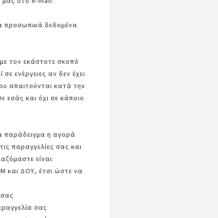
μας στο e-mail:
 τα προσωπικά δεδομένα
 με τον εκάστοτε σκοπό
 σε ενέργειες αν δεν έχει
ου απαιτούνται κατά την
 εσάς και όχι σε κάποιο
ια παράδειγμα η αγορά
τις παραγγελίες σας και
αζόμαστε είναι:
ΦΜ και ΔΟΥ, έτσι ώστε να
 σας
αραγγελία σας