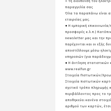
○ τη διεύθυνση του ηλεκτ
παραγγελία σας
Όλα τα παραπάνω είναι απ
εταιρείας μας.
● Η εμπορική επικοινωνία
προσφορές κ.λ.π.) Κατόπι
newsletter μας και την π
παρέχονται και οι εξής δ
αποστέλλουμε μέσω ηλεκτρ
υπηρεσιών (για παράδειγμα 
● Η άντληση στατιστικών 
www.realfun.gr
Στοιχεία Πιστωτικών/Χρε
Στοιχεία πιστωτικών καρ
σχετικό τρόπο πληρωμής 
περιβάλλοντος προς το τρ
αποθηκεύει κανένα στοιχ
αριθμού των καρτών, έτσι 