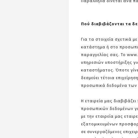
Παράλληλα δίνεται ανά πά
Πού διαβιβάζονται τα δ
Για τα στοιχεία σχετικά 
κατάστημα ή στο προσωπικ
παραγγελίας σας. Το www.r
υπηρεσιών υποστήριξης γι
καταστήματος. Όποτε γίνετ
δεσμεύει τέτοια επιχείρησ
προσωπικά δεδομένα των
Η εταιρεία μας διαβιβάζει
προσωπικών δεδομένων γι
με την εταιρεία μας εταιρ
εξατομικευμένων προσφορ
σε συνεργαζόμενες επιχειρ