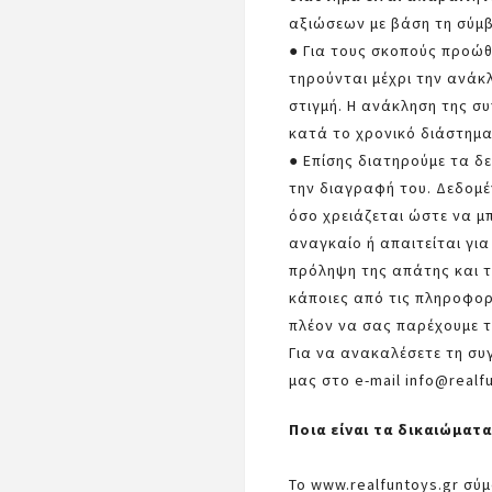
αξιώσεων με βάση τη σύμ
● Για τους σκοπούς προώθ
τηρούνται μέχρι την ανάκ
στιγμή. Η ανάκληση της σ
κατά το χρονικό διάστημα
● Επίσης διατηρούμε τα δε
την διαγραφή του. Δεδομέ
όσο χρειάζεται ώστε να μ
αναγκαίο ή απαιτείται γι
πρόληψη της απάτης και τ
κάποιες από τις πληροφορ
πλέον να σας παρέχουμε τ
Για να ανακαλέσετε τη συ
μας στο e-mail
info@realf
Ποια είναι τα δικαιώματ
Το www.realfuntoys.gr σύ