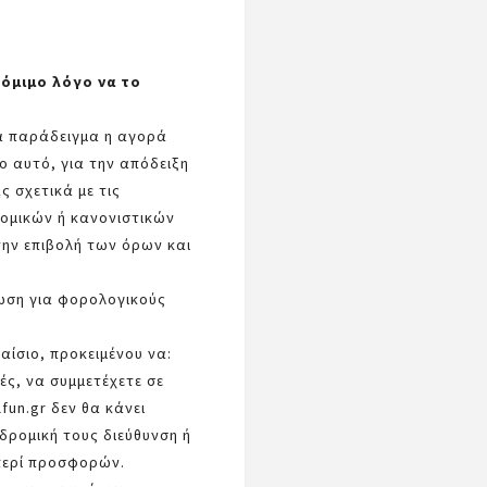
όμιμο λόγο να το
ια παράδειγμα η αγορά
 αυτό, για την απόδειξη
ς σχετικά με τις
νομικών ή κανονιστικών
την επιβολή των όρων και
ωση για φορολογικούς
αίσιο, προκειμένου να:
ές, να συμμετέχετε σε
un.gr δεν θα κάνει
δρομική τους διεύθυνση ή
περί προσφορών.