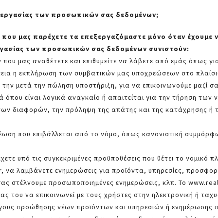
πεξεργασίας των προσωπικών σας δεδομένων;
που μας παρέχετε τα επεξεργαζόμαστε μόνο όταν έχουμε ν
ργασίας των προσωπικών σας δεδομένων συνιστούν:
 που μας αναθέτετε και επιθυμείτε να λάβετε από εμάς όπως γ
εια η εκπλήρωση των συμβατικών μας υποχρεώσεων στο πλαίσιο
την μετά την πώληση υποστήριξη, για να επικοινωνούμε μαζί σα
ά όπου είναι λογικά αναγκαίο ή απαιτείται για την τήρηση των 
των διαφορών, την πρόληψη της απάτης και της κατάχρησης ή 
έωση που επιβάλλεται από το νόμο, όπως κανονιστική συμμόρφ
ετε υπό τις συγκεκριμένες προϋποθέσεις που θέτει το νομικό πλ
r, να λαμβάνετε ενημερώσεις για προϊόντα, υπηρεσίες, προσφορ
σας στέλνουμε προσωποποιημένες ενημερώσεις, κλπ. Το www.realf
ς του να επικοινωνεί με τους χρήστες στην ηλεκτρονική ή ταχυ
όγους προώθησης νέων προϊόντων και υπηρεσιών ή ενημέρωσης 