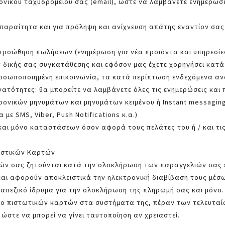
ρονικού ταχυδρομείου σας (email), ώστε να λαμβάνετε ενημερώσ
αραίτητα και για πρόληψη και ανίχνευση απάτης εναντίον σας 
/προώθηση πωλήσεων (ενημέρωση για νέα προϊόντα και υπηρεσίες
ν δικής σας συγκατάθεσης και εφόσον μας έχετε χορηγήσει κατ
ροσωποποιημένη επικοινωνία, τα κατά περίπτωση ενδεχόμενα αν
υνατότητες: θα μπορείτε να λαμβάνετε όλες τις ενημερώσεις κα
ονικών μηνυμάτων και μηνυμάτων κειμένου ή Instant messagin
με SMS, Viber, Push Notifications κ.α.)
και μόνο καταστάσεων όσον αφορά τους πελάτες του ή / και τι
ωστικών Καρτών
τών σας ζητούνται κατά την ολοκλήρωση των παραγγελιών σας 
και αφορούν αποκλειστικά την ηλεκτρονική διαβίβαση τους μέ
απεζικό ίδρυμα για την ολοκλήρωση της πληρωμή σας και μόνο. 
είο πιστωτικών καρτών στα συστήματα της, πέραν των τελευτα
ώστε να μπορεί να γίνει ταυτοποίηση αν χρειαστεί.