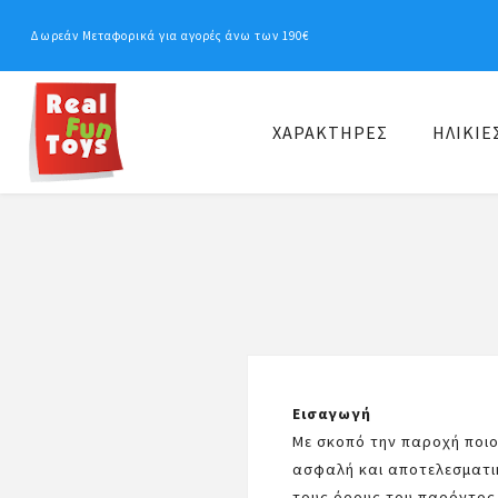
Δωρεάν Μεταφορικά για αγορές άνω των 190€
ΧΑΡΑΚΤΗΡΕΣ
ΗΛΙΚΙΕ
Παιχνί
Cra-z-Art
1 ετών
Παιχνί
PEPPA
BAR
έως 2 
Παιχνί
έως 3 
MICKEY MOUSE
MIN
Παιχνί
έως 5 
Εισαγωγή
Με σκοπό την παροχή ποιο
Παιχνί
έως 7 
ασφαλή και αποτελεσματικ
τους όρους του παρόντος