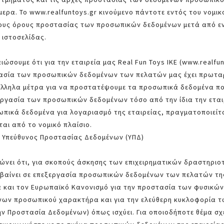
Βρεφικά Παιχνίδια
Παιδικά Ρολόγια
δια για παιδιά 7
Μουσικά Dance Mat
Ξυπνητήρια
 ετών
μερα. Το www.realfuntoys.gr κινούμενο πάντοτε εντός του νομικο
Τηλεκατευθυνόμενα
τους όρους προστασίας των προσωπικών δεδομένων μετά από 
Παιχνίδια
Παιδικές Κάμερες
δια για ενήλικες
 ιστοσελίδας.
Λούτρινα
ώσουμε ότι για την εταιρεία μας Real Fun Toys IKE (www.realfun
τασία των προσωπικών δεδομένων των πελατών μας έχει πρωταρχ
λληλα μέτρα για να προστατέψουμε τα προσωπικά δεδομένα πο
εργασία των προσωπικών δεδομένων τόσο από την ίδια την εται
ωπικά δεδομένα για λογαριασμό της εταιρείας, πραγματοποιείτ
ται από το νομικό πλαίσιο.
– Υπεύθυνος Προστασίας Δεδομένων (ΥΠΔ)
ρώνει ότι, για σκοπούς άσκησης των επιχειρηματικών δραστηριο
οβαίνει σε επεξεργασία προσωπικών δεδομένων των πελατών τη
α και τον Ευρωπαϊκό Κανονισμό για την προστασία των φυσικώ
νων προσωπικού χαρακτήρα και για την ελεύθερη κυκλοφορία 
την Προστασία Δεδομένων) όπως ισχύει. Για οποιοδήποτε θέμα σχ