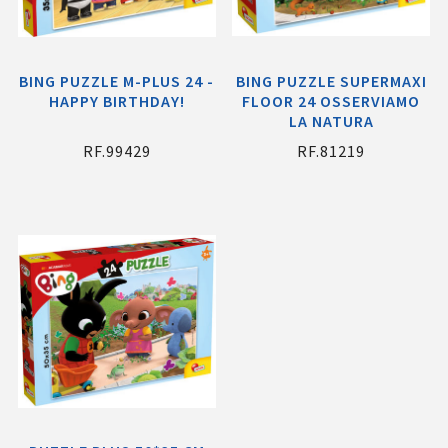
BING PUZZLE M-PLUS 24 -
BING PUZZLE SUPERMAXI
HAPPY BIRTHDAY!
FLOOR 24 OSSERVIAMO
LA NATURA
RF.99429
RF.81219