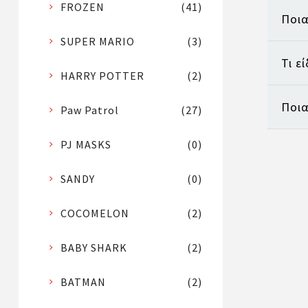
FROZEN
(41)
Pott
Ποια
Τα π
τη G
τον 
ώρες
SUPER MARIO
(3)
επικ
Τι ε
Για 
δεξι
HARRY POTTER
(2)
προβ
προκ
Ποια
Για 
Paw Patrol
(27)
σχεδ
επιλ
τη σ
PJ MASKS
(0)
Τα π
αυλή
μας 
SANDY
(0)
Επιπ
σχήμ
COCOMELON
(2)
BABY SHARK
(2)
BATMAN
(2)