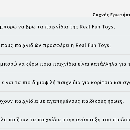
Συχνές Ερωτήσ
μπορώ να βρω τα παιχνίδια της Real Fun Toys;
ύπους παιχνιδιών προσφέρει η Real Fun Toys;
αιχνίδια της Real Fun Toys μπορείτε να τα βρείτε σε 
νιδιών σε όλη την Ελλάδα, καθώς και σε αντίστοιχα γνω
νιδιών.
μπορώ να ξέρω ποια παιχνίδια είναι κατάλληλα για τ
λλογή της Real Fun Toys περιλαμβάνει μια τεράστια ποικι
ργαζόμαστε με ένα ευρύ δίκτυο διανομής, ώστε να εξασ
φέρουμε εκπαιδευτικά παιχνίδια που ενισχύουν τη δημι
άθε γωνιά της χώρας.
αντασία των παιδιών,
δημιουργικά παιχνίδια όπως ζωγρ
 είναι τα πιο δημοφιλή παιχνίδια για κορίτσια και αγ
αιχνίδια της Real Fun Toys έχουν σχεδιαστεί για να καλ
νια, κιθαρες και ντραμς, διαδραστικά και
ηλεκτρονικά π
η με απλά, ασφαλή και αισθητηριακά παιχνίδια, μέχρι κα
ραπέζια παιχνίδια
, καθώς και παιχνίδια για βρέφη και π
ραστικές επιλογές. Σε κάθε προϊόν αναφέρεται με σαφήνε
εώνουμε διαρκώς τις σειρές μας για να προσφέρουμε μο
χουν παιχνίδια με αγαπημένους παιδικούς ήρωες;
ιο δημοφιλή παιχνίδια για παιδιά περιλαμβάνουν μουσι
ίς να κάνουν εύκολα τη σωστή επιλογή με βάση την αναπ
ποκρίνονται στις ανάγκες των παιδιών και των γονιών τ
ικά laptop
και
τηλεκατευθυνόμενα
, αλλά και δημιουργικ
 ψυχαγωγία, την εκπαίδευση και την ασφάλεια σε κάθε στ
σκευές και
παιχνίδια με γράμματα και αριθμούς
. Στη Re
όλο παίζουν τα παιχνίδια στην ανάπτυξη του παιδιο
ίως! Από τη συλλογή μας δε θα μπορούσαν να λείπουν οι
 ηλικία και ενδιαφέρον, που αγαπούν εξίσου αγόρια και κ
εσα στα προϊόντα μας θα βρείτε παιχνίδια με τον
Spide