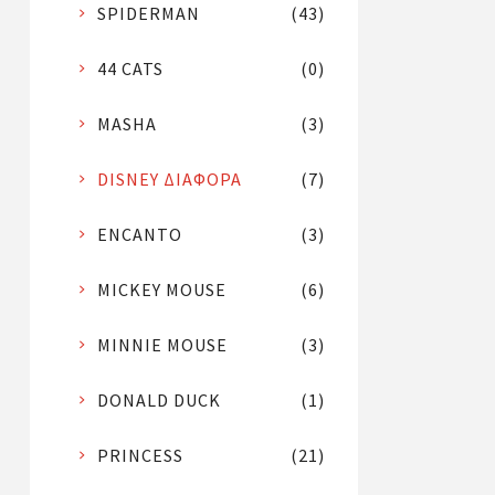
SPIDERMAN
(43)
44 CATS
(0)
MASHA
(3)
DISNEY ΔΙΑΦΟΡΑ
(7)
ENCANTO
(3)
MICKEY MOUSE
(6)
MINNIE MOUSE
(3)
DONALD DUCK
(1)
PRINCESS
(21)