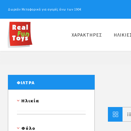
Δωρεάν Μεταφορικά για αγορές άνω των 190€
ΧΑΡΑΚΤΗΡΕΣ
ΗΛΙΚΙΕ
Παιχνί
Cra-z-Art
1 ετών
Παιχνί
PEPPA
BAR
έως 2 
ΦΊΛΤΡΑ
Παιχνί
έως 3 
MICKEY MOUSE
MIN
Ηλικία
Παιχνί
έως 5 
Παιχνί
έως 7 
Φύλο