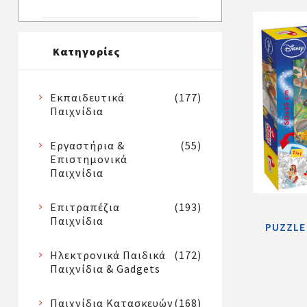
Παιχνί
έως 17
Παιχνί
Κατηγορίες
Εκπαιδευτικά
(177)
Παιχνίδια
Εργαστήρια &
(55)
Επιστημονικά
Παιχνίδια
Επιτραπέζια
(193)
Παιχνίδια
PUZZLE
Ηλεκτρονικά Παιδικά
(172)
Παιχνίδια & Gadgets
Παιχνίδια Κατασκευών
(168)