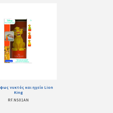
 φως νυκτός και ηχείο Lion
King
RF.NS01AN