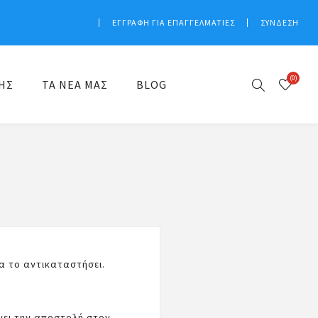
ΕΓΓΡΑΦΉ ΓΙΑ ΕΠΑΓΓΕΛΜΑΤΊΕΣ
ΣΎΝΔΕΣΗ
(0)
ΉΣ
ΤΑ ΝΈΑ ΜΑΣ
BLOG
Lilo και Stitch
SPIDERMAN
NCE
α το αντικαταστήσει.
νει την αποστολή στον