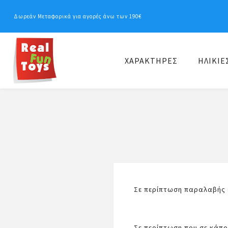
Δωρεάν Μεταφορικά για αγορές άνω των 190€
ΧΑΡΑΚΤΗΡΕΣ
ΗΛΙΚΙΕ
Παιχνί
Cra-z-Art
1 ετών
Παιχνί
PEPPA
BAR
έως 2 
Παιχνί
έως 3 
MICKEY MOUSE
MIN
Παιχνί
έως 5 
Σε περίπτωση παραλαβής ε
Παιχνί
έως 7 
Σε περίπτωση που σε κάπο