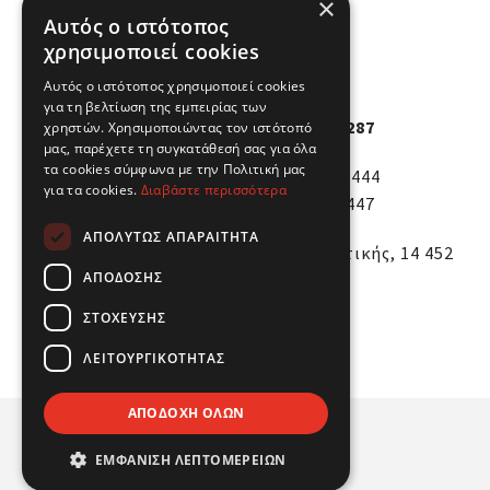
×
Αυτός ο ιστότοπος
χρησιμοποιεί cookies
Αυτός ο ιστότοπος χρησιμοποιεί cookies
για τη βελτίωση της εμπειρίας των
Πωλήσεις:
+30 210 2162287
χρηστών. Χρησιμοποιώντας τον ιστότοπό
μας, παρέχετε τη συγκατάθεσή σας για όλα
τα cookies σύμφωνα με την Πολιτική μας
Λογιστήριο:
+30 210 6120444
για τα cookies.
Διαβάστε περισσότερα
Marketing:
+30 210 6120447
ΑΠΟΛΎΤΩΣ ΑΠΑΡΑΊΤΗΤΑ
Δημαρχείου 3, Μεταμόρφωση Αττικής, 14 452
ΑΠΌΔΟΣΗΣ
ΠΕΡΙΣΣΌΤΕΡΑ
ΣΤΌΧΕΥΣΗΣ
ΛΕΙΤΟΥΡΓΙΚΌΤΗΤΑΣ
ΑΠΟΔΟΧΉ ΌΛΩΝ
ΕΜΦΆΝΙΣΗ ΛΕΠΤΟΜΕΡΕΙΏΝ