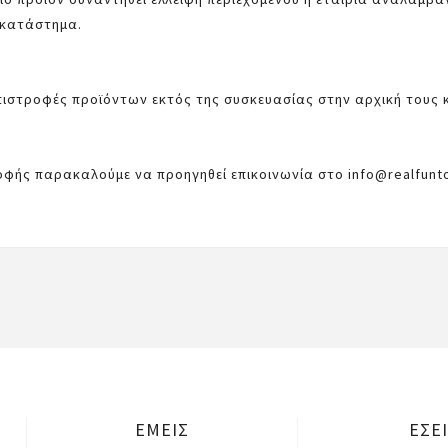
Βρεφικά Παιχνίδια
Παιδικά Ρολόγια
δια για παιδιά 7
Μουσικά Dance Mat
Ξυπνητήρια
 ετών
 κατάστημα.
Τηλεκατευθυνόμενα
Παιχνίδια
Παιδικές Κάμερες
δια για ενήλικες
Λούτρινα
επιστροφές προϊόντων εκτός της συσκευασίας στην αρχική τους
ροφής παρακαλούμε να προηγηθεί επικοινωνία στο
info@realfunt
ΕΜΕΙΣ
ΕΣΕ