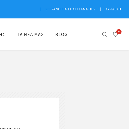
ΕΓΓΡΑΦΉ ΓΙΑ ΕΠΑΓΓΕΛΜΑΤΊΕΣ
ΣΎΝΔΕΣΗ
(0)
ΉΣ
ΤΑ ΝΈΑ ΜΑΣ
BLOG
Lilo και Stitch
SPIDERMAN
NCE