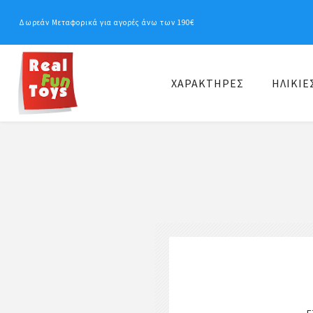
Δωρεάν Μεταφορικά για αγορές άνω των 190€
ΧΑΡΑΚΤΗΡΕΣ
ΗΛΙΚΙΕ
Παιχνί
Cra-z-Art
1 ετών
Παιχνί
PEPPA
BAR
έως 2 
Παιχνί
έως 3 
MICKEY MOUSE
MIN
Παιχνί
έως 5 
Παιχνί
έως 7 