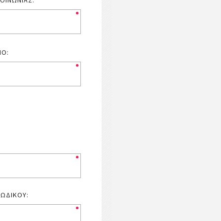
ΟΙΝΩΝΊΑΣ:
ΝΟ:
ΚΩΔΙΚΟΎ: