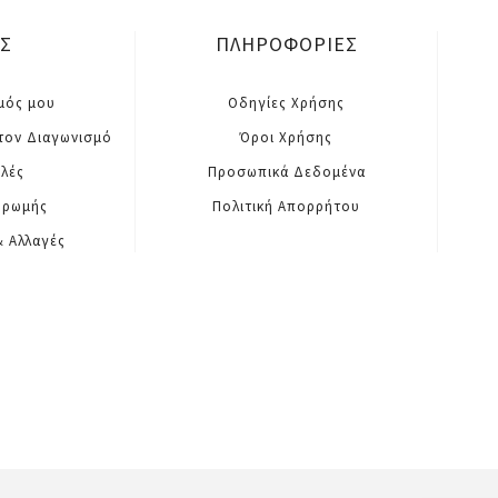
ΙΣ
ΠΛΗΡΟΦΟΡΙΕΣ
μός μου
Οδηγίες Χρήσης
τον Διαγωνισμό
Όροι Χρήσης
λές
Προσωπικά Δεδομένα
ηρωμής
Πολιτική Απορρήτου
& Αλλαγές