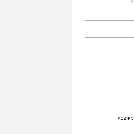
Ε
Παιχνί
έως 17
Παιχνί
ΚΩΔΙΚΌ