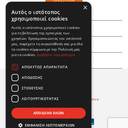
ΠΕΡΙΣΣΌΤΕΡΑ
×
Αυτός ο ιστότοπος
χρησιμοποιεί cookies
Αυτός ο ιστότοπος χρησιμοποιεί cookies
ΕΜΕΙΣ
για τη βελτίωση της εμπειρίας των
χρηστών. Χρησιμοποιώντας τον ιστότοπό
ΕΣΕΙΣ
μας, παρέχετε τη συγκατάθεσή σας για όλα
τα cookies σύμφωνα με την Πολιτική μας
για τα cookies.
Διαβάστε περισσότερα
ΠΛΗΡΟΦΟΡΙΕΣ
ΑΠΟΛΎΤΩΣ ΑΠΑΡΑΊΤΗΤΑ
ΑΠΌΔΟΣΗΣ
ΣΤΌΧΕΥΣΗΣ
ΛΕΙΤΟΥΡΓΙΚΌΤΗΤΑΣ
Powered by
Radicode
-
nopCommerce
© 2026 Real Fun Toys
ΑΠΟΔΟΧΉ ΌΛΩΝ
ΕΜΦΆΝΙΣΗ ΛΕΠΤΟΜΕΡΕΙΏΝ