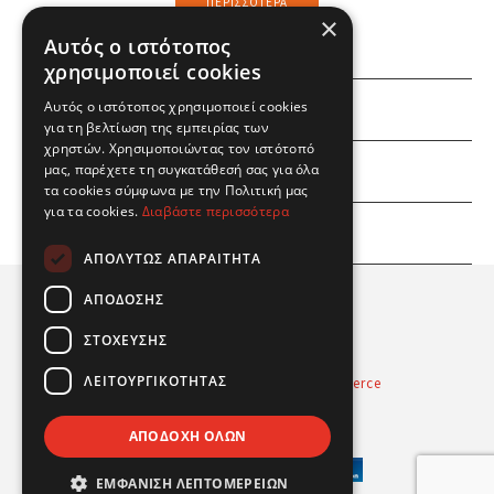
ΠΕΡΙΣΣΌΤΕΡΑ
×
Αυτός ο ιστότοπος
χρησιμοποιεί cookies
Αυτός ο ιστότοπος χρησιμοποιεί cookies
ΕΜΕΙΣ
για τη βελτίωση της εμπειρίας των
χρηστών. Χρησιμοποιώντας τον ιστότοπό
ΕΣΕΙΣ
μας, παρέχετε τη συγκατάθεσή σας για όλα
τα cookies σύμφωνα με την Πολιτική μας
για τα cookies.
Διαβάστε περισσότερα
ΠΛΗΡΟΦΟΡΙΕΣ
ΑΠΟΛΎΤΩΣ ΑΠΑΡΑΊΤΗΤΑ
ΑΠΌΔΟΣΗΣ
ΣΤΌΧΕΥΣΗΣ
ΛΕΙΤΟΥΡΓΙΚΌΤΗΤΑΣ
Powered by
Radicode
-
nopCommerce
© 2026 Real Fun Toys
ΑΠΟΔΟΧΉ ΌΛΩΝ
ΕΜΦΆΝΙΣΗ ΛΕΠΤΟΜΕΡΕΙΏΝ