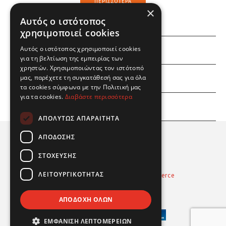
ΠΕΡΙΣΣΌΤΕΡΑ
×
Αυτός ο ιστότοπος
χρησιμοποιεί cookies
Αυτός ο ιστότοπος χρησιμοποιεί cookies
ΕΜΕΙΣ
για τη βελτίωση της εμπειρίας των
χρηστών. Χρησιμοποιώντας τον ιστότοπό
ΕΣΕΙΣ
μας, παρέχετε τη συγκατάθεσή σας για όλα
τα cookies σύμφωνα με την Πολιτική μας
για τα cookies.
Διαβάστε περισσότερα
ΠΛΗΡΟΦΟΡΙΕΣ
ΑΠΟΛΎΤΩΣ ΑΠΑΡΑΊΤΗΤΑ
ΑΠΌΔΟΣΗΣ
ΣΤΌΧΕΥΣΗΣ
ΛΕΙΤΟΥΡΓΙΚΌΤΗΤΑΣ
Powered by
Radicode
-
nopCommerce
© 2026 Real Fun Toys
ΑΠΟΔΟΧΉ ΌΛΩΝ
ΕΜΦΆΝΙΣΗ ΛΕΠΤΟΜΕΡΕΙΏΝ