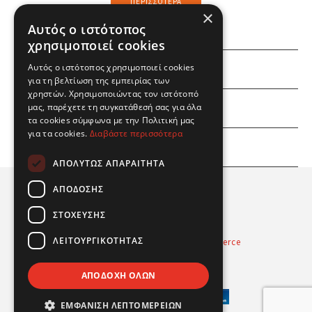
ΠΕΡΙΣΣΌΤΕΡΑ
×
Αυτός ο ιστότοπος
χρησιμοποιεί cookies
Αυτός ο ιστότοπος χρησιμοποιεί cookies
ΕΜΕΙΣ
για τη βελτίωση της εμπειρίας των
χρηστών. Χρησιμοποιώντας τον ιστότοπό
ΕΣΕΙΣ
μας, παρέχετε τη συγκατάθεσή σας για όλα
τα cookies σύμφωνα με την Πολιτική μας
για τα cookies.
Διαβάστε περισσότερα
ΠΛΗΡΟΦΟΡΙΕΣ
ΑΠΟΛΎΤΩΣ ΑΠΑΡΑΊΤΗΤΑ
ΑΠΌΔΟΣΗΣ
ΣΤΌΧΕΥΣΗΣ
ΛΕΙΤΟΥΡΓΙΚΌΤΗΤΑΣ
Powered by
Radicode
-
nopCommerce
© 2026 Real Fun Toys
ΑΠΟΔΟΧΉ ΌΛΩΝ
ΕΜΦΆΝΙΣΗ ΛΕΠΤΟΜΕΡΕΙΏΝ