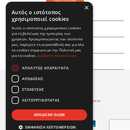
ΠΕΡΙΣΣΌΤΕΡΑ
×
Αυτός ο ιστότοπος
χρησιμοποιεί cookies
Αυτός ο ιστότοπος χρησιμοποιεί cookies
ΕΜΕΙΣ
για τη βελτίωση της εμπειρίας των
χρηστών. Χρησιμοποιώντας τον ιστότοπό
ΕΣΕΙΣ
μας, παρέχετε τη συγκατάθεσή σας για όλα
τα cookies σύμφωνα με την Πολιτική μας
για τα cookies.
Διαβάστε περισσότερα
ΠΛΗΡΟΦΟΡΙΕΣ
ΑΠΟΛΎΤΩΣ ΑΠΑΡΑΊΤΗΤΑ
ΑΠΌΔΟΣΗΣ
ΣΤΌΧΕΥΣΗΣ
ΛΕΙΤΟΥΡΓΙΚΌΤΗΤΑΣ
Powered by
Radicode
-
nopCommerce
© 2026 Real Fun Toys
ΑΠΟΔΟΧΉ ΌΛΩΝ
ΕΜΦΆΝΙΣΗ ΛΕΠΤΟΜΕΡΕΙΏΝ