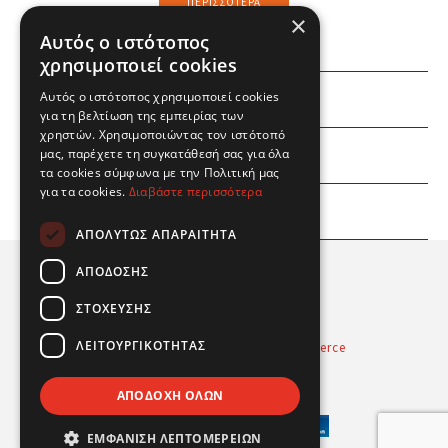
ΠΕΡΙΣΣΌΤΕΡΑ
×
Αυτός ο ιστότοπος
χρησιμοποιεί cookies
Αυτός ο ιστότοπος χρησιμοποιεί cookies
ΕΜΕΙΣ
για τη βελτίωση της εμπειρίας των
χρηστών. Χρησιμοποιώντας τον ιστότοπό
ΕΣΕΙΣ
μας, παρέχετε τη συγκατάθεσή σας για όλα
τα cookies σύμφωνα με την Πολιτική μας
για τα cookies.
Διαβάστε περισσότερα
ΠΛΗΡΟΦΟΡΙΕΣ
ΑΠΟΛΎΤΩΣ ΑΠΑΡΑΊΤΗΤΑ
ΑΠΌΔΟΣΗΣ
ΣΤΌΧΕΥΣΗΣ
ΛΕΙΤΟΥΡΓΙΚΌΤΗΤΑΣ
Powered by
Radicode
-
nopCommerce
© 2026 Real Fun Toys
ΑΠΟΔΟΧΉ ΌΛΩΝ
ΕΜΦΆΝΙΣΗ ΛΕΠΤΟΜΕΡΕΙΏΝ