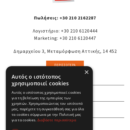
Πωλήσεις:
+30 210 2162287
Λογιστήριο:
+30 210 6120444
Marketing:
+30 210 6120447
Δημαρχείου 3, Μεταμόρφωση Αττικής, 14 452
ΠΕΡΙΣΣΌΤΕΡΑ
×
Αυτός ο ιστότοπος
χρησιμοποιεί cookies
Αυτός ο ιστότοπος χρησιμοποιεί cookies
ΕΜΕΙΣ
για τη βελτίωση της εμπειρίας των
χρηστών. Χρησιμοποιώντας τον ιστότοπό
ΕΣΕΙΣ
μας, παρέχετε τη συγκατάθεσή σας για όλα
τα cookies σύμφωνα με την Πολιτική μας
για τα cookies.
Διαβάστε περισσότερα
ΠΛΗΡΟΦΟΡΙΕΣ