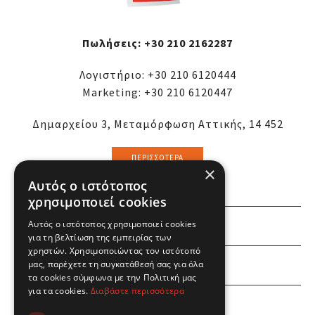
Πωλήσεις:
+30 210 2162287
Λογιστήριο:
+30 210 6120444
Marketing:
+30 210 6120447
Δημαρχείου 3, Μεταμόρφωση Αττικής, 14 452
ΠΕΡΙΣΣΌΤΕΡΑ
×
Αυτός ο ιστότοπος
χρησιμοποιεί cookies
Αυτός ο ιστότοπος χρησιμοποιεί cookies
ΕΜΕΙΣ
για τη βελτίωση της εμπειρίας των
χρηστών. Χρησιμοποιώντας τον ιστότοπό
ΕΣΕΙΣ
μας, παρέχετε τη συγκατάθεσή σας για όλα
τα cookies σύμφωνα με την Πολιτική μας
για τα cookies.
Διαβάστε περισσότερα
ΠΛΗΡΟΦΟΡΙΕΣ