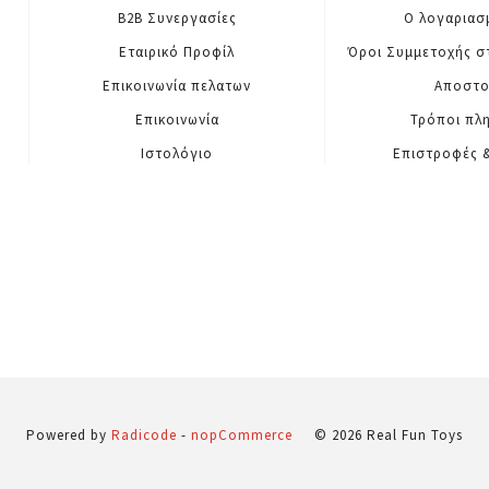
B2B Συνεργασίες
Ο λογαριασ
Εταιρικό Προφίλ
Όροι Συμμετοχής σ
Επικοινωνία πελατων
Αποστο
Επικοινωνία
Τρόποι πλ
Ιστολόγιο
Επιστροφές 
Powered by
Radicode
-
nopCommerce
© 2026 Real Fun Toys