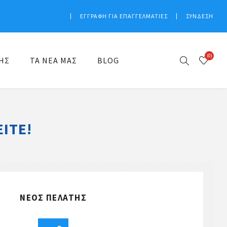
ΕΓΓΡΑΦΉ ΓΙΑ ΕΠΑΓΓΕΛΜΑΤΊΕΣ
ΣΎΝΔΕΣΗ
(0)
ΉΣ
ΤΑ ΝΈΑ ΜΑΣ
BLOG
ch
PEPPA
ΊΤΕ!
MICKEY MOUSE
ΝΈΟΣ ΠΕΛΆΤΗΣ