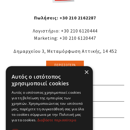
Πωλήσεις:
+30 210 2162287
Λογιστήριο:
+30 210 6120444
Marketing:
+30 210 6120447
Δημαρχείου 3, Μεταμόρφωση Αττικής, 14 452
ΠΕΡΙΣΣΌΤΕΡΑ
×
Αυτός ο ιστότοπος
χρησιμοποιεί cookies
Αυτός ο ιστότοπος χρησιμοποιεί cookies
ΕΜΕΙΣ
για τη βελτίωση της εμπειρίας των
χρηστών. Χρησιμοποιώντας τον ιστότοπό
ΕΣΕΙΣ
μας, παρέχετε τη συγκατάθεσή σας για όλα
τα cookies σύμφωνα με την Πολιτική μας
για τα cookies.
Διαβάστε περισσότερα
ΠΛΗΡΟΦΟΡΙΕΣ