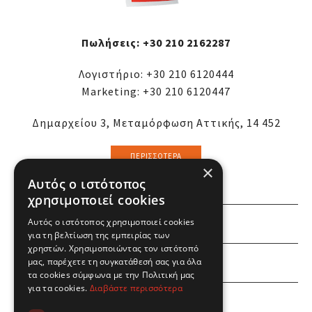
Πωλήσεις:
+30 210 2162287
Λογιστήριο:
+30 210 6120444
Marketing:
+30 210 6120447
Δημαρχείου 3, Μεταμόρφωση Αττικής, 14 452
ΠΕΡΙΣΣΌΤΕΡΑ
×
Αυτός ο ιστότοπος
χρησιμοποιεί cookies
Αυτός ο ιστότοπος χρησιμοποιεί cookies
ΕΜΕΙΣ
για τη βελτίωση της εμπειρίας των
χρηστών. Χρησιμοποιώντας τον ιστότοπό
ΕΣΕΙΣ
μας, παρέχετε τη συγκατάθεσή σας για όλα
τα cookies σύμφωνα με την Πολιτική μας
για τα cookies.
Διαβάστε περισσότερα
ΠΛΗΡΟΦΟΡΙΕΣ