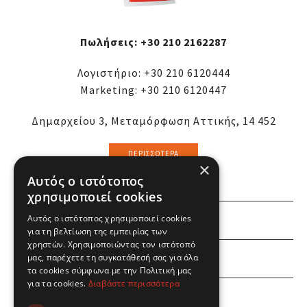
Πωλήσεις:
+30 210 2162287
Λογιστήριο:
+30 210 6120444
Marketing:
+30 210 6120447
Δημαρχείου 3, Μεταμόρφωση Αττικής, 14 452
ΠΕΡΙΣΣΌΤΕΡΑ
×
Αυτός ο ιστότοπος
χρησιμοποιεί cookies
Αυτός ο ιστότοπος χρησιμοποιεί cookies
ΕΜΕΙΣ
για τη βελτίωση της εμπειρίας των
χρηστών. Χρησιμοποιώντας τον ιστότοπό
ΕΣΕΙΣ
μας, παρέχετε τη συγκατάθεσή σας για όλα
τα cookies σύμφωνα με την Πολιτική μας
για τα cookies.
Διαβάστε περισσότερα
ΠΛΗΡΟΦΟΡΙΕΣ