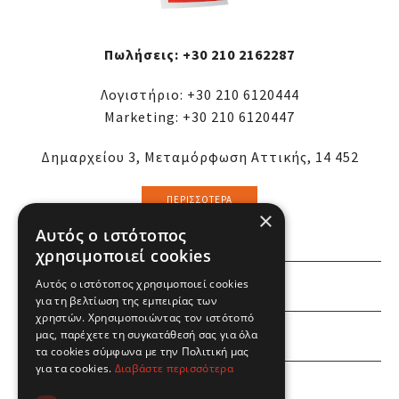
Πωλήσεις:
+30 210 2162287
Λογιστήριο:
+30 210 6120444
Marketing:
+30 210 6120447
Δημαρχείου 3, Μεταμόρφωση Αττικής, 14 452
ΠΕΡΙΣΣΌΤΕΡΑ
×
Αυτός ο ιστότοπος
χρησιμοποιεί cookies
Αυτός ο ιστότοπος χρησιμοποιεί cookies
ΕΜΕΙΣ
για τη βελτίωση της εμπειρίας των
χρηστών. Χρησιμοποιώντας τον ιστότοπό
ΕΣΕΙΣ
μας, παρέχετε τη συγκατάθεσή σας για όλα
τα cookies σύμφωνα με την Πολιτική μας
για τα cookies.
Διαβάστε περισσότερα
ΠΛΗΡΟΦΟΡΙΕΣ