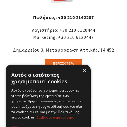
Πωλήσεις:
+30 210 2162287
Λογιστήριο:
+30 210 6120444
Marketing:
+30 210 6120447
Δημαρχείου 3, Μεταμόρφωση Αττικής, 14 452
ΠΕΡΙΣΣΌΤΕΡΑ
×
Αυτός ο ιστότοπος
χρησιμοποιεί cookies
Αυτός ο ιστότοπος χρησιμοποιεί cookies
ΕΜΕΙΣ
για τη βελτίωση της εμπειρίας των
χρηστών. Χρησιμοποιώντας τον ιστότοπό
ΕΣΕΙΣ
μας, παρέχετε τη συγκατάθεσή σας για όλα
τα cookies σύμφωνα με την Πολιτική μας
για τα cookies.
Διαβάστε περισσότερα
ΠΛΗΡΟΦΟΡΙΕΣ