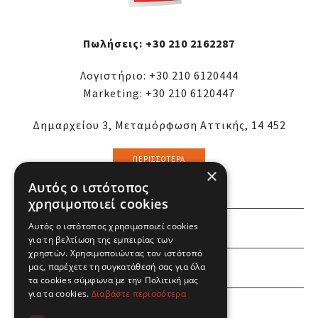
Πωλήσεις:
+30 210 2162287
Λογιστήριο:
+30 210 6120444
Marketing:
+30 210 6120447
Δημαρχείου 3, Μεταμόρφωση Αττικής, 14 452
ΠΕΡΙΣΣΌΤΕΡΑ
×
Αυτός ο ιστότοπος
χρησιμοποιεί cookies
Αυτός ο ιστότοπος χρησιμοποιεί cookies
ΕΜΕΙΣ
για τη βελτίωση της εμπειρίας των
χρηστών. Χρησιμοποιώντας τον ιστότοπό
ΕΣΕΙΣ
μας, παρέχετε τη συγκατάθεσή σας για όλα
τα cookies σύμφωνα με την Πολιτική μας
για τα cookies.
Διαβάστε περισσότερα
ΠΛΗΡΟΦΟΡΙΕΣ