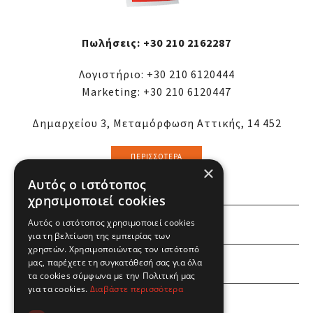
Πωλήσεις:
+30 210 2162287
Λογιστήριο:
+30 210 6120444
Marketing:
+30 210 6120447
Δημαρχείου 3, Μεταμόρφωση Αττικής, 14 452
ΠΕΡΙΣΣΌΤΕΡΑ
×
Αυτός ο ιστότοπος
χρησιμοποιεί cookies
Αυτός ο ιστότοπος χρησιμοποιεί cookies
ΕΜΕΙΣ
για τη βελτίωση της εμπειρίας των
χρηστών. Χρησιμοποιώντας τον ιστότοπό
ΕΣΕΙΣ
μας, παρέχετε τη συγκατάθεσή σας για όλα
τα cookies σύμφωνα με την Πολιτική μας
για τα cookies.
Διαβάστε περισσότερα
ΠΛΗΡΟΦΟΡΙΕΣ