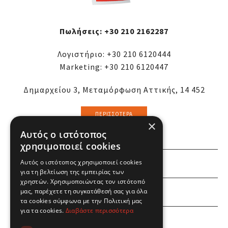
Πωλήσεις:
+30 210 2162287
Λογιστήριο:
+30 210 6120444
Marketing:
+30 210 6120447
Δημαρχείου 3, Μεταμόρφωση Αττικής, 14 452
ΠΕΡΙΣΣΌΤΕΡΑ
×
Αυτός ο ιστότοπος
χρησιμοποιεί cookies
Αυτός ο ιστότοπος χρησιμοποιεί cookies
ΕΜΕΙΣ
για τη βελτίωση της εμπειρίας των
χρηστών. Χρησιμοποιώντας τον ιστότοπό
ΕΣΕΙΣ
μας, παρέχετε τη συγκατάθεσή σας για όλα
τα cookies σύμφωνα με την Πολιτική μας
για τα cookies.
Διαβάστε περισσότερα
ΠΛΗΡΟΦΟΡΙΕΣ