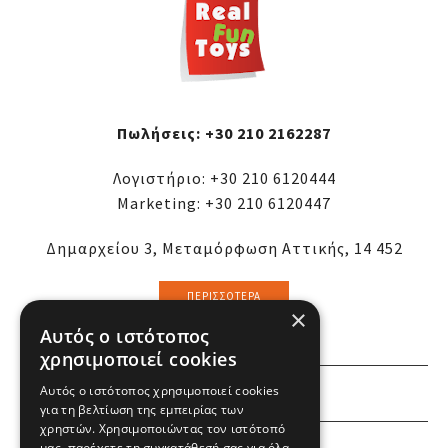
και νέες τεχνικές, ενισχύοντας τη
δημιουργική έκφραση.
Πωλήσεις:
+30 210 2162287
Λογιστήριο:
+30 210 6120444
Marketing:
+30 210 6120447
Δημαρχείου 3, Μεταμόρφωση Αττικής, 14 452
ΠΕΡΙΣΣΌΤΕΡΑ
×
Αυτός ο ιστότοπος
χρησιμοποιεί cookies
Αυτός ο ιστότοπος χρησιμοποιεί cookies
ΕΜΕΙΣ
για τη βελτίωση της εμπειρίας των
χρηστών. Χρησιμοποιώντας τον ιστότοπό
μας, παρέχετε τη συγκατάθεσή σας για όλα