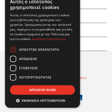
Αυτός ο ιστότοπος
χρησιμοποιεί cookies
Αυτός ο ιστότοπος χρησιμοποιεί cookies
ΕΜΕΙΣ
για τη βελτίωση της εμπειρίας των
χρηστών. Χρησιμοποιώντας τον ιστότοπό
ΕΣΕΙΣ
μας, παρέχετε τη συγκατάθεσή σας για όλα
τα cookies σύμφωνα με την Πολιτική μας
για τα cookies.
Διαβάστε περισσότερα
ΠΛΗΡΟΦΟΡΙΕΣ
ΑΠΟΛΎΤΩΣ ΑΠΑΡΑΊΤΗΤΑ
ΑΠΌΔΟΣΗΣ
ΣΤΌΧΕΥΣΗΣ
ΛΕΙΤΟΥΡΓΙΚΌΤΗΤΑΣ
Powered by
Radicode
-
nopCommerce
© 2026 Real Fun Toys
ΑΠΟΔΟΧΉ ΌΛΩΝ
ΕΜΦΆΝΙΣΗ ΛΕΠΤΟΜΕΡΕΙΏΝ