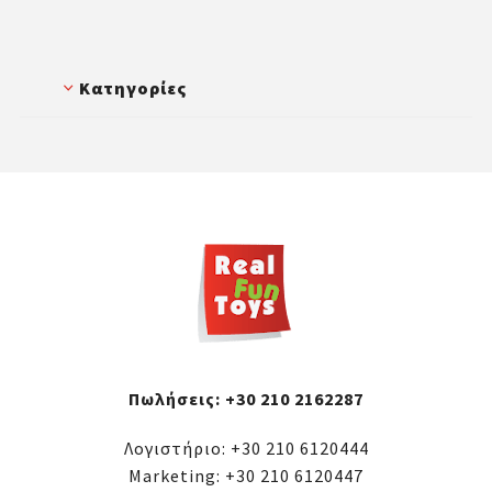
συγκέντρωση, τον σχεδιασμό και τη λήψη
Τα παιχνίδια δημιουργίας και
απόσταση, ενισχύοντας τη συνεργασία
αποφάσεων με βάση αιτίες και συνέπειες.
κατασκευών είναι εξαιρετικά για την
και τη φαντασία μέσα από διαδραστικά
ανάπτυξη της φαντασίας. Στη συλλογή
παιχνίδια ρόλων, αποστολές και
Κατηγορίες
μας θα βρεις
σετ ζωγραφικής
, σακίδια με
περιπέτειες στην αυλή ή το πάρκο.
είδη τέχνης,
προτζέκτορες ζωγραφικής
Συνδυάζουν ψυχαγωγία και τεχνολογία,
και δημιουργικά kits. Επιπλέον,
κάνοντας το παιχνίδι ακόμα πιο
διαθέτουμε θεματικά εργαστήρια που
συναρπαστικό!
επιτρέπουν στα παιδιά να
πειραματιστούν με χρώματα, σχήματα
και νέες τεχνικές, ενισχύοντας τη
δημιουργική έκφραση.
Πωλήσεις:
+30 210 2162287
Λογιστήριο:
+30 210 6120444
Marketing:
+30 210 6120447