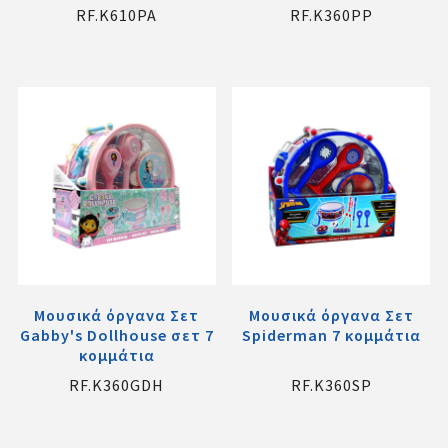
RF.K610PA
RF.K360PP
Μουσικά όργανα Σετ
Μουσικά όργανα Σετ
Gabby's Dollhouse σετ 7
Spiderman 7 κομμάτια
κομμάτια
RF.K360GDH
RF.K360SP