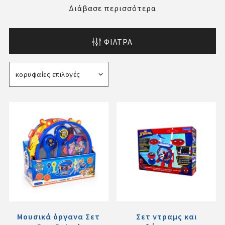
Διάβασε περισσότερα
ΦΊΛΤΡΑ
Μουσικά όργανα Σετ
Σετ ντραμς και