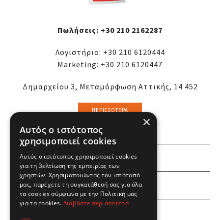
Πωλήσεις:
+30 210 2162287
Λογιστήριο:
+30 210 6120444
Marketing:
+30 210 6120447
Δημαρχείου 3, Μεταμόρφωση Αττικής, 14 452
ΠΕΡΙΣΣΌΤΕΡΑ
×
Αυτός ο ιστότοπος
χρησιμοποιεί cookies
Αυτός ο ιστότοπος χρησιμοποιεί cookies
ΕΜΕΙΣ
για τη βελτίωση της εμπειρίας των
χρηστών. Χρησιμοποιώντας τον ιστότοπό
ΕΣΕΙΣ
μας, παρέχετε τη συγκατάθεσή σας για όλα
τα cookies σύμφωνα με την Πολιτική μας
για τα cookies.
Διαβάστε περισσότερα
ΠΛΗΡΟΦΟΡΙΕΣ