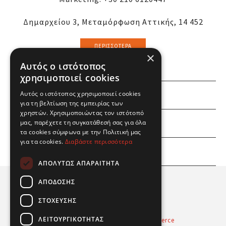
Δημαρχείου 3, Μεταμόρφωση Αττικής, 14 452
ΠΕΡΙΣΣΌΤΕΡΑ
×
Αυτός ο ιστότοπος
χρησιμοποιεί cookies
Αυτός ο ιστότοπος χρησιμοποιεί cookies
ΕΜΕΙΣ
για τη βελτίωση της εμπειρίας των
χρηστών. Χρησιμοποιώντας τον ιστότοπό
ΕΣΕΙΣ
μας, παρέχετε τη συγκατάθεσή σας για όλα
τα cookies σύμφωνα με την Πολιτική μας
για τα cookies.
Διαβάστε περισσότερα
ΠΛΗΡΟΦΟΡΙΕΣ
ΑΠΟΛΎΤΩΣ ΑΠΑΡΑΊΤΗΤΑ
ΑΠΌΔΟΣΗΣ
ΣΤΌΧΕΥΣΗΣ
ΛΕΙΤΟΥΡΓΙΚΌΤΗΤΑΣ
Powered by
Radicode
-
nopCommerce