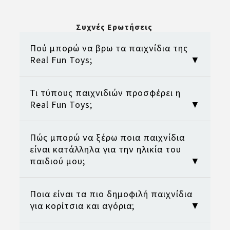
Συχνές Ερωτήσεις
Πού μπορώ να βρω τα παιχνίδια της
Real Fun Toys;
▼
Τι τύπους παιχνιδιών προσφέρει η
Τα παιχνίδια της Real Fun Toys μπορείτε
Real Fun Toys;
▼
να τα βρείτε σε επώνυμα φυσικά
καταστήματα παιδικών παιχνιδιών σε
όλη την Ελλάδα, καθώς και σε αντίστοιχα
Πώς μπορώ να ξέρω ποια παιχνίδια
Η συλλογή της Real Fun Toys
γνωστά ηλεκτρονικά καταστήματα
είναι κατάλληλα για την ηλικία του
περιλαμβάνει μια τεράστια ποικιλία
(eshops) παιχνιδιών.
παιδιού μου;
▼
παιχνιδιών για κάθε ηλικία και
Συνεργαζόμαστε με ένα ευρύ δίκτυο
ενδιαφέρον.
διανομής, ώστε να εξασφαλίζουμε τη
Προσφέρουμε εκπαιδευτικά παιχνίδια
διαθεσιμότητα των προϊόντων μας σε
Ποια είναι τα πιο δημοφιλή παιχνίδια
Τα παιχνίδια της Real Fun Toys έχουν
που ενισχύουν τη δημιουργική σκέψη, την
κάθε γωνιά της χώρας.
για κορίτσια και αγόρια;
▼
σχεδιαστεί για να καλύπτουν ένα ευρύ
ανάπτυξη δεξιοτήτων και τη φαντασία
φάσμα ηλικιών, ξεκινώντας από βρέφη με
των παιδιών,
δημιουργικά παιχνίδια