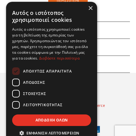
ΠΕΡΙΣΣΌΤΕΡΑ
×
Αυτός ο ιστότοπος
χρησιμοποιεί cookies
Αυτός ο ιστότοπος χρησιμοποιεί cookies
ΕΜΕΙΣ
για τη βελτίωση της εμπειρίας των
χρηστών. Χρησιμοποιώντας τον ιστότοπό
ΕΣΕΙΣ
μας, παρέχετε τη συγκατάθεσή σας για όλα
τα cookies σύμφωνα με την Πολιτική μας
για τα cookies.
Διαβάστε περισσότερα
ΠΛΗΡΟΦΟΡΙΕΣ
ΑΠΟΛΎΤΩΣ ΑΠΑΡΑΊΤΗΤΑ
ΑΠΌΔΟΣΗΣ
ΣΤΌΧΕΥΣΗΣ
ΛΕΙΤΟΥΡΓΙΚΌΤΗΤΑΣ
Powered by
Radicode
-
nopCommerce
© 2026 Real Fun Toys
ΑΠΟΔΟΧΉ ΌΛΩΝ
ΕΜΦΆΝΙΣΗ ΛΕΠΤΟΜΕΡΕΙΏΝ