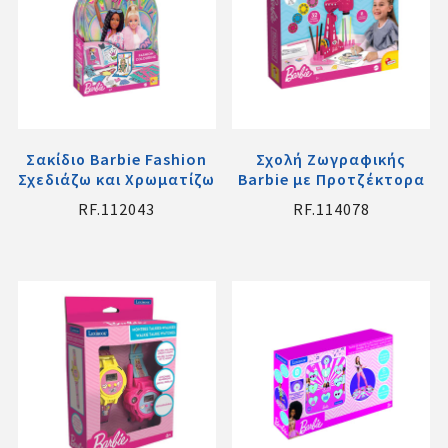
Σακίδιο Barbie Fashion
Σχολή Ζωγραφικής
Σχεδιάζω και Χρωματίζω
Barbie με Προτζέκτορα
RF.112043
RF.114078