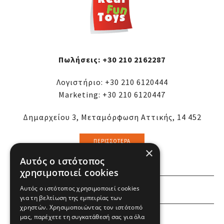
Πωλήσεις:
+30 210 2162287
Λογιστήριο:
+30 210 6120444
Marketing:
+30 210 6120447
Δημαρχείου 3, Μεταμόρφωση Αττικής, 14 452
ΠΕΡΙΣΣΌΤΕΡΑ
×
Αυτός ο ιστότοπος
χρησιμοποιεί cookies
Αυτός ο ιστότοπος χρησιμοποιεί cookies
ΕΜΕΙΣ
για τη βελτίωση της εμπειρίας των
χρηστών. Χρησιμοποιώντας τον ιστότοπό
ΕΣΕΙΣ
μας, παρέχετε τη συγκατάθεσή σας για όλα