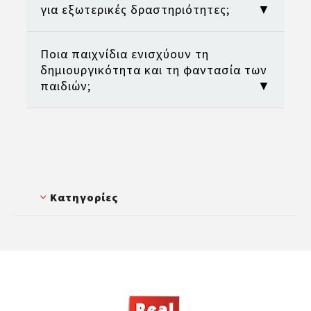
Gabby’s Dollhouse, τα Monster High και
για εξωτερικές δραστηριότητες;
▼
γνωστικών δεξιοτήτων, προτείνονται
σκέψη και μαθαίνει να επικοινωνεί και να
τα Cars. Οι χαρακτήρες αυτοί χαρίζουν
παιχνίδια που απαιτούν επίλυση
συνεργάζεται με άλλους. Κάθε τύπος
στα παιδιά ατελείωτες ώρες παιχνιδιού
προβλημάτων και στρατηγική.
Παζλ
,
παιχνιδιού προσφέρει μοναδικά
Ποια παιχνίδια ενισχύουν τη
Για διασκεδαστικό παιχνίδι σε
και φαντασίας!
παιχνίδια κατασκευών, αλλά και
ερεθίσματα και δεξιότητες, γι’ αυτό και η
δημιουργικότητα και τη φαντασία των
εξωτερικούς χώρους, τα παιδικά
walkie
επιτραπέζια με κανόνες και προκλήσεις,
ποικιλία είναι σημαντική για μια
παιδιών;
▼
talkies
αποτελούν μία εξαιρετική
βοηθούν τα παιδιά να αναπτύξουν την
ολοκληρωμένη ανάπτυξη.
επιλογή. Προσφέρουν τη δυνατότητα στα
αναλυτική τους ικανότητα, τη
παιδιά να επικοινωνούν μεταξύ τους από
συγκέντρωση, τον σχεδιασμό και τη λήψη
Τα παιχνίδια δημιουργίας και
απόσταση, ενισχύοντας τη συνεργασία
αποφάσεων με βάση αιτίες και συνέπειες.
κατασκευών είναι εξαιρετικά για την
και τη φαντασία μέσα από διαδραστικά
ανάπτυξη της φαντασίας. Στη συλλογή
παιχνίδια ρόλων, αποστολές και
μας θα βρεις
σετ ζωγραφικής
, σακίδια με
περιπέτειες στην αυλή ή το πάρκο.
είδη τέχνης,
προτζέκτορες ζωγραφικής
Κατηγορίες
Συνδυάζουν ψυχαγωγία και τεχνολογία,
και δημιουργικά kits. Επιπλέον,
κάνοντας το παιχνίδι ακόμα πιο
διαθέτουμε θεματικά εργαστήρια που
συναρπαστικό!
επιτρέπουν στα παιδιά να
πειραματιστούν με χρώματα, σχήματα
και νέες τεχνικές, ενισχύοντας τη
δημιουργική έκφραση.