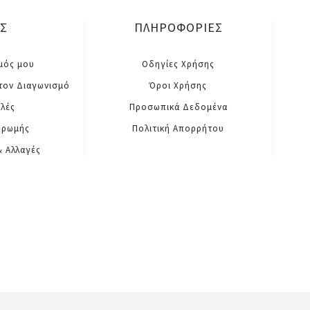
ΙΣ
ΠΛΗΡΟΦΟΡΙΕΣ
μός μου
Οδηγίες Χρήσης
τον Διαγωνισμό
Όροι Χρήσης
λές
Προσωπικά Δεδομένα
ηρωμής
Πολιτική Απορρήτου
& Αλλαγές