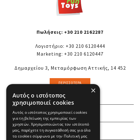
Πωλήσεις:
+30 210 2162287
Λογιστήριο:
+30 210 6120444
Marketing:
+30 210 6120447
Δημαρχείου 3, Μεταμόρφωση Αττικής, 14 452
ΠΕΡΙΣΣΌΤΕΡΑ
×
Αυτός ο ιστότοπος
χρησιμοποιεί cookies
Αυτός ο ιστότοπος χρησιμοποιεί cookies
ΕΜΕΙΣ
για τη βελτίωση της εμπειρίας των
χρηστών. Χρησιμοποιώντας τον ιστότοπό
ΕΣΕΙΣ
μας, παρέχετε τη συγκατάθεσή σας για όλα
τα cookies σύμφωνα με την Πολιτική μας