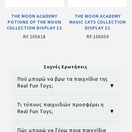
THE MOON ACADEMY
THE MOON ACADEMY
POTIONS OF THE MOON
MAGIC CATS COLLECTION
COLLECTION DISPLAY 12
DISPLAY 12
RF.105618
RF.106059
Συχνές Ερωτήσεις
Πού μπορώ να βρω τα παιχνίδια της
Real Fun Toys;
▼
Τι τύπους παιχνιδιών προσφέρει η
Τα παιχνίδια της Real Fun Toys μπορείτε
Real Fun Toys;
▼
να τα βρείτε σε επώνυμα φυσικά
καταστήματα παιδικών παιχνιδιών σε
όλη την Ελλάδα, καθώς και σε αντίστοιχα
Πώς μπορώ να ξέρω ποια παιχνίδια
Η συλλογή της Real Fun Toys