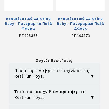
Εκπαιδευτικό Carotina
Εκπαιδευτικό Carotina
Baby - Πανοραμικό Παζλ
Baby - Πανοραμικό Παζλ
Φάρμα
Δάσος
RF.105366
RF.105373
Συχνές Ερωτήσεις
Πού μπορώ να βρω τα παιχνίδια της
Real Fun Toys;
▼
Τι τύπους παιχνιδιών προσφέρει η
Τα παιχνίδια της Real Fun Toys μπορείτε
Real Fun Toys;
▼
να τα βρείτε σε επώνυμα φυσικά
καταστήματα παιδικών παιχνιδιών σε
όλη την Ελλάδα, καθώς και σε αντίστοιχα