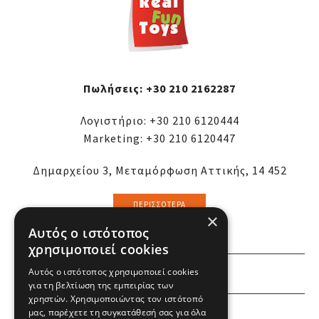
δημιουργική έκφραση.
Πωλήσεις:
+30 210 2162287
Λογιστήριο:
+30 210 6120444
Marketing:
+30 210 6120447
Δημαρχείου 3, Μεταμόρφωση Αττικής, 14 452
ΠΕΡΙΣΣΌΤΕΡΑ
×
Αυτός ο ιστότοπος
χρησιμοποιεί cookies
ΕΜΕΙΣ
Αυτός ο ιστότοπος χρησιμοποιεί cookies
για τη βελτίωση της εμπειρίας των
χρηστών. Χρησιμοποιώντας τον ιστότοπό
ΕΣΕΙΣ
μας, παρέχετε τη συγκατάθεσή σας για όλα