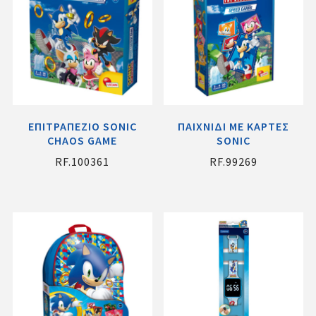
ΕΠΙΤΡΑΠΕΖΙΟ SONIC
ΠΑΙΧΝΙΔΙ ΜΕ ΚΑΡΤΕΣ
CHAOS GAME
SONIC
RF.100361
RF.99269