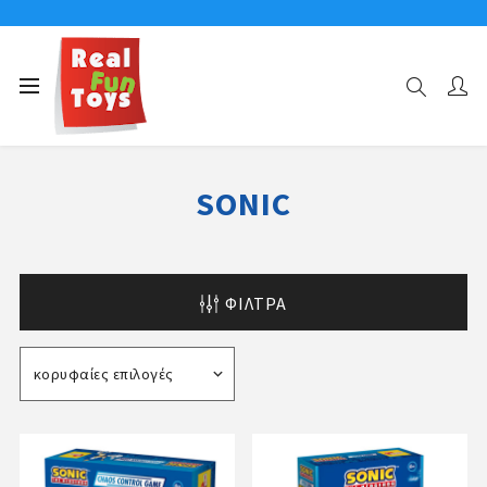
Αρχική σελίδα
ΧΑΡΑΚΤΗΡΕΣ
SONIC
SONIC
ΦΊΛΤΡΑ