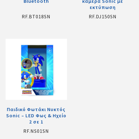
Bluetooth
κάμερα Sonic με
εκτύπωση
RF.BT018SN
RF.DJ150SN
Παιδικό Φωτάκι Νυκτός
Sonic – LED Φως & Ηχείο
2 σε 1
RF.NS01SN