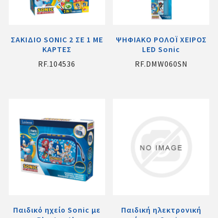
ΣΑΚΙΔΙΟ SONIC 2 ΣΕ 1 ΜΕ
ΨΗΦΙΑΚΟ ΡΟΛΟΪ ΧΕΙΡΟΣ
ΚΑΡΤΕΣ
LED Sonic
RF.104536
RF.DMW060SN
Παιδικό ηχείο Sonic με
Παιδική ηλεκτρονική