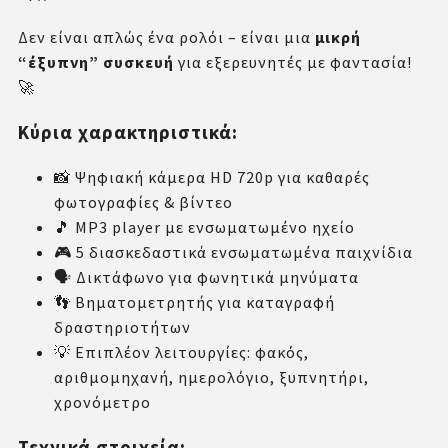
Δεν είναι απλώς ένα ρολόι – είναι μια
μικρή
“έξυπνη” συσκευή
για εξερευνητές με φαντασία!
🚀
Κύρια χαρακτηριστικά:
📸 Ψηφιακή κάμερα HD 720p για καθαρές
φωτογραφίες & βίντεο
🎵 MP3 player με ενσωματωμένο ηχείο
🎮 5 διασκεδαστικά ενσωματωμένα παιχνίδια
🗣️ Δικτάφωνο για φωνητικά μηνύματα
👣 Βηματομετρητής για καταγραφή
δραστηριοτήτων
💡 Επιπλέον λειτουργίες: φακός,
αριθμομηχανή, ημερολόγιο, ξυπνητήρι,
χρονόμετρο
Τεχνικά στοιχεία: