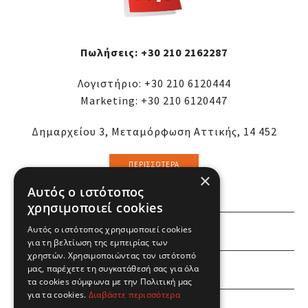
Πωλήσεις:
+30 210 2162287
Λογιστήριο:
+30 210 6120444
Marketing:
+30 210 6120447
Δημαρχείου 3, Μεταμόρφωση Αττικής, 14 452
ΠΕΡΙΣΣΌΤΕΡΑ
×
Αυτός ο ιστότοπος
χρησιμοποιεί cookies
Αυτός ο ιστότοπος χρησιμοποιεί cookies
ΕΜΕΙΣ
για τη βελτίωση της εμπειρίας των
χρηστών. Χρησιμοποιώντας τον ιστότοπό
ΕΣΕΙΣ
μας, παρέχετε τη συγκατάθεσή σας για όλα
τα cookies σύμφωνα με την Πολιτική μας
για τα cookies.
Διαβάστε περισσότερα