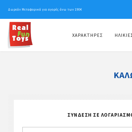
Δωρεάν Μεταφορικά για αγορές άνω των 190€
ΧΑΡΑΚΤΗΡΕΣ
ΗΛΙΚΙΕ
Παιχνί
Cra-z-Art
1 ετών
ΚΑΛ
Παιχνί
PEPPA
BAR
έως 2 
Παιχνί
έως 3 
MICKEY MOUSE
MIN
Παιχνί
έως 5 
ΣΎΝΔΕΣΗ ΣΕ ΛΟΓΑΡΙΑΣΜ
Παιχνί
έως 7 