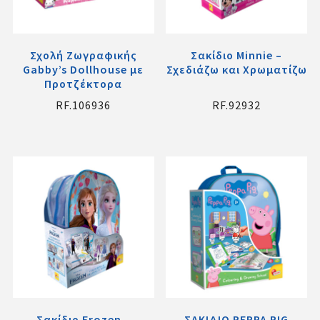
Σχολή Ζωγραφικής
Σακίδιο Minnie –
Gabby’s Dollhouse με
Σχεδιάζω και Χρωματίζω
Προτζέκτορα
RF.106936
RF.92932
Σακίδιο Frozen –
ΣΑΚΙΔΙΟ PEPPA PIG