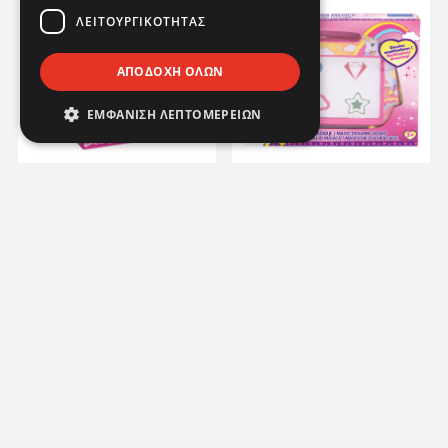
ΛΕΙΤΟΥΡΓΙΚΌΤΗΤΑΣ
ΑΠΟΔΟΧΉ ΌΛΩΝ
ΕΜΦΆΝΙΣΗ ΛΕΠΤΟΜΕΡΕΙΏΝ
Σακίδιο Barbie Fashion
ΜΑΓΝΗΤΙΚΟΣ ΠΙΝΑΚΑΣ
Σχεδιάζω και Χρωματίζω
ΣΧΕΔΙΟΥ UNICORN
RF.112043
RF.CRUNI550