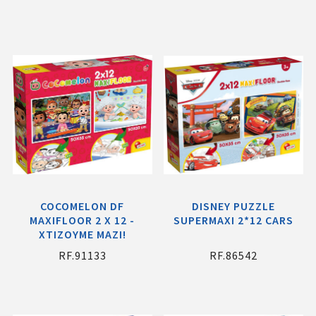
COCOMELON DF
DISNEY PUZZLE
MAXIFLOOR 2 X 12 -
SUPERMAXI 2*12 CARS
ΧΤΙΖΟΥΜΕ ΜΑΖΙ!
RF.91133
RF.86542