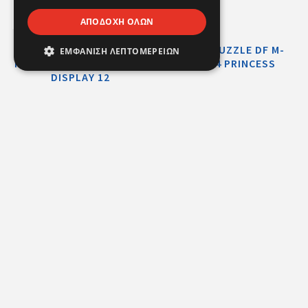
ΑΠΟΔΟΧΉ ΌΛΩΝ
THE MOON ACADEMY
DISNEY PUZZLE DF M-
ΕΜΦΆΝΙΣΗ ΛΕΠΤΟΜΕΡΕΙΏΝ
MAGIC CATS COLLECTION
PLUS 24 PRINCESS
DISPLAY 12
RF.106059
RF.104857
MASHA PUZZLE DF
Διαδραστικός