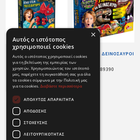
×
Αυτός ο ιστότοπος
χρησιμοποιεί cookies
DINO STEM
ΔΡΑΚΟΙ ΚΑΙ ΔΕΙΝΟΣΑΥΡΟΙ
Αυτός ο ιστότοπος χρησιμοποιεί cookies
ΤΡΙΚΕΡΑΤΟΠΑΣ
για τη βελτίωση της εμπειρίας των
χρηστών. Χρησιμοποιώντας τον ιστότοπό
RF.92420
RF.89390
μας, παρέχετε τη συγκατάθεσή σας για όλα
τα cookies σύμφωνα με την Πολιτική μας
για τα cookies.
Διαβάστε περισσότερα
ΑΠΟΛΎΤΩΣ ΑΠΑΡΑΊΤΗΤΑ
ΑΠΌΔΟΣΗΣ
ΣΤΌΧΕΥΣΗΣ
ΛΕΙΤΟΥΡΓΙΚΌΤΗΤΑΣ