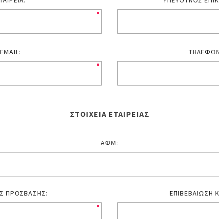
ΤΑΙΡΕΊΑ:
ΥΠΕΎΘΥΝΟΣ ΕΠΙΚ
Βρεφικά Παιχνίδια
Παιδικά Ρολόγια
δια για παιδιά 7
Μουσικά Dance Mat
Ξυπνητήρια
 ετών
Τηλεκατευθυνόμενα
Παιχνίδια
Παιδικές Κάμερες
δια για ενήλικες
EMAIL:
ΤΗΛΈΦΩ
ΣΤΟΙΧΕΊΑ ΕΤΑΙΡΕΊΑΣ
ΑΦΜ:
Σ ΠΡΌΣΒΑΣΗΣ:
ΕΠΙΒΕΒΑΊΩΣΗ 