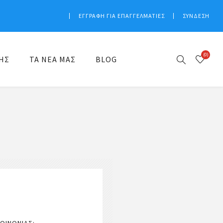
ΕΓΓΡΑΦΉ ΓΙΑ ΕΠΑΓΓΕΛΜΑΤΊΕΣ
ΣΎΝΔΕΣΗ
(0)
ΉΣ
ΤΑ ΝΈΑ ΜΑΣ
BLOG
ch
PEPPA
MICKEY MOUSE