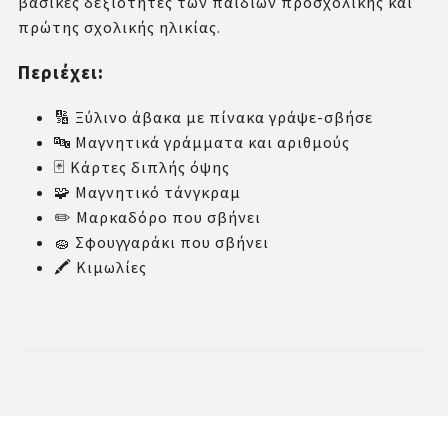
βασικές δεξιότητες των παιδιών προσχολικής και
πρώτης σχολικής ηλικίας.
Περιέχει:
🔢 Ξύλινο άβακα με πίνακα γράψε-σβήσε
🔤 Μαγνητικά γράμματα και αριθμούς
🃏 Κάρτες διπλής όψης
🧩 Μαγνητικό τάνγκραμ
✏️ Μαρκαδόρο που σβήνει
🧽 Σφουγγαράκι που σβήνει
🖍️ Κιμωλίες