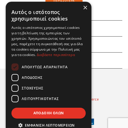
ΠΕΡΙΣΣΌΤΕΡΑ
×
Αυτός ο ιστότοπος
χρησιμοποιεί cookies
Αυτός ο ιστότοπος χρησιμοποιεί cookies
ΕΜΕΙΣ
για τη βελτίωση της εμπειρίας των
χρηστών. Χρησιμοποιώντας τον ιστότοπό
ΕΣΕΙΣ
μας, παρέχετε τη συγκατάθεσή σας για όλα
τα cookies σύμφωνα με την Πολιτική μας
για τα cookies.
Διαβάστε περισσότερα
ΠΛΗΡΟΦΟΡΙΕΣ
ΑΠΟΛΎΤΩΣ ΑΠΑΡΑΊΤΗΤΑ
ΑΠΌΔΟΣΗΣ
ΣΤΌΧΕΥΣΗΣ
ΛΕΙΤΟΥΡΓΙΚΌΤΗΤΑΣ
Powered by
Radicode
-
nopCommerce
© 2026 Real Fun Toys
ΑΠΟΔΟΧΉ ΌΛΩΝ
ΕΜΦΆΝΙΣΗ ΛΕΠΤΟΜΕΡΕΙΏΝ