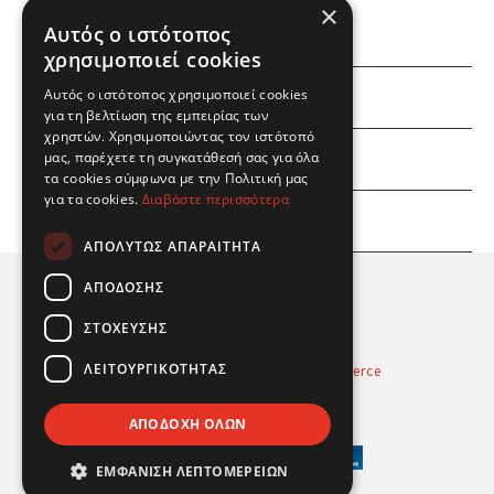
×
Αυτός ο ιστότοπος
χρησιμοποιεί cookies
ΕΜΕΙΣ
Αυτός ο ιστότοπος χρησιμοποιεί cookies
για τη βελτίωση της εμπειρίας των
χρηστών. Χρησιμοποιώντας τον ιστότοπό
ΕΣΕΙΣ
μας, παρέχετε τη συγκατάθεσή σας για όλα
τα cookies σύμφωνα με την Πολιτική μας
για τα cookies.
Διαβάστε περισσότερα
ΠΛΗΡΟΦΟΡΙΕΣ
ΑΠΟΛΎΤΩΣ ΑΠΑΡΑΊΤΗΤΑ
ΑΠΌΔΟΣΗΣ
ΣΤΌΧΕΥΣΗΣ
ΛΕΙΤΟΥΡΓΙΚΌΤΗΤΑΣ
Powered by
Radicode
-
nopCommerce
© 2026 Real Fun Toys
ΑΠΟΔΟΧΉ ΌΛΩΝ
ΕΜΦΆΝΙΣΗ ΛΕΠΤΟΜΕΡΕΙΏΝ