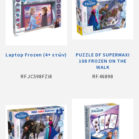
Laptop Frozen (4+ ετών)
PUZZLE DF SUPERMAXI
108 FROZEN ΟΝ ΤΗΕ
WALK
RF.JC598FZi8
RF.46898