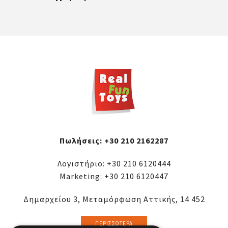
περιπέτειες στην αυλή ή το πάρκο.
είδη τέχνης,
προτζέκτορες ζωγραφικής
Συνδυάζουν ψυχαγωγία και τεχνολογία,
και δημιουργικά kits. Επιπλέον,
κάνοντας το παιχνίδι ακόμα πιο
διαθέτουμε θεματικά εργαστήρια που
συναρπαστικό!
επιτρέπουν στα παιδιά να
πειραματιστούν με χρώματα, σχήματα
και νέες τεχνικές, ενισχύοντας τη
δημιουργική έκφραση.
Πωλήσεις:
+30 210 2162287
Λογιστήριο:
+30 210 6120444
Marketing:
+30 210 6120447
Δημαρχείου 3, Μεταμόρφωση Αττικής, 14 452
ΠΕΡΙΣΣΌΤΕΡΑ