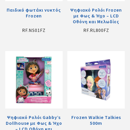
Παιδικό φωτάκι νυκτός
Ψηφιακό Ρολόι Frozen
Frozen
με Φως & Ήχο – LCD
Οθόνη και Μελωδίες
RF.NS01FZ
RF.RL800FZ
Ψηφιακό Ρολόι Gabby’s
Frozen Walkie Talkies
Dollhouse με Φως & Ήχο
500m
– LCD Οθόνη και