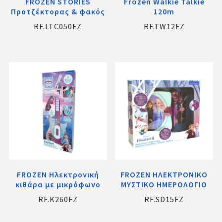
FROZEN STORIES
Frozen Walkie Talkie
Προτζέκτορας & φακός
120m
RF.LTC050FZ
RF.TW12FZ
FROZEN Ηλεκτρονική
FROZEN ΗΛΕΚΤΡΟΝΙΚΟ
κιθάρα με μικρόφωνο
ΜΥΣΤΙΚΟ ΗΜΕΡΟΛΟΓΙΟ
RF.K260FZ
RF.SD15FZ