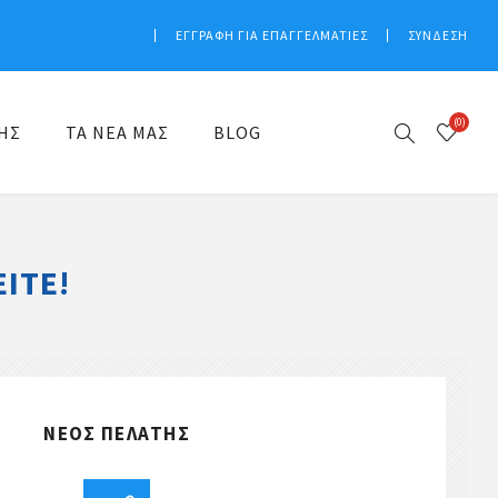
ΕΓΓΡΑΦΉ ΓΙΑ ΕΠΑΓΓΕΛΜΑΤΊΕΣ
ΣΎΝΔΕΣΗ
(0)
ΉΣ
ΤΑ ΝΈΑ ΜΑΣ
BLOG
Lilo και Stitch
ΊΤΕ!
SPIDERMAN
NCE
ΝΈΟΣ ΠΕΛΆΤΗΣ