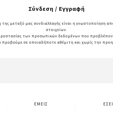
Σύνδεση / Εγγραφή
 της μεταξύ μας συνδιαλλαγής είναι η γνωστοποίηση α
στοιχείων.
προστασίας των προσωπικών δεδομένων που προβλέποντα
α προβούμε σε οποιαδήποτε αθέμιτη και χωρίς την προη
ΕΜΕΙΣ
ΕΣΕ