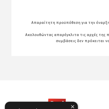
Απαραίτητη προϋπόθεση για την έναρξη
Ακολουθώντας απαρέγκλιτα τις αρχές της 
συμβάσεις δεν πρόκειται ν
×