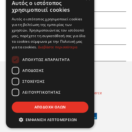
Αυτός ο ιστότοπος
χρησιμοποιεί cookies
ΕΜΕΙΣ
Αυτός ο ιστότοπος χρησιμοποιεί cookies
για τη βελτίωση της εμπειρίας των
χρηστών. Χρησιμοποιώντας τον ιστότοπό
ΕΣΕΙΣ
μας, παρέχετε τη συγκατάθεσή σας για όλα
τα cookies σύμφωνα με την Πολιτική μας
για τα cookies.
Διαβάστε περισσότερα
ΠΛΗΡΟΦΟΡΙΕΣ
ΑΠΟΛΎΤΩΣ ΑΠΑΡΑΊΤΗΤΑ
ΑΠΌΔΟΣΗΣ
ΣΤΌΧΕΥΣΗΣ
ΛΕΙΤΟΥΡΓΙΚΌΤΗΤΑΣ
Powered by
Radicode
-
nopCommerce
© 2026 Real Fun Toys
ΑΠΟΔΟΧΉ ΌΛΩΝ
ΕΜΦΆΝΙΣΗ ΛΕΠΤΟΜΕΡΕΙΏΝ